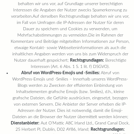
behalten wir uns vor, auf Grundlage unserer berechtigten
Interessen die Angaben der Nutzer zwecks Spamerkennung zu
verarbeiten.Auf derselben Rechtsgrundlage behalten wir uns vor,
im Fall von Umfragen die IP-Adressen der Nutzer für deren
Dauer zu speichern und Cookies zu verwenden, um
Mehrfachabstimmungen zu vermeiden.Die im Rahmen der
Kommentare und Beiträge mitgeteilten Informationen zur Person,
etwaige Kontakt- sowie Webseiteninformationen als auch die
inhaltlichen Angaben werden von uns bis zum Widerspruch der
Nutzer dauerhaft gespeichert;
Rechtsgrundlagen:
Berechtigte
Interessen (Art. 6 Abs. 1 S. 1 lit. f) DSGVO).
Abruf von WordPress-Emojis und -Smilies:
Abruf von
WordPress-Emojis und -Smilies – Innerhalb unseres WordPress-
Blogs werden zu Zwecken der effizienten Einbindung von
Inhaltselementen grafische Emojis (bzw. Smilies), d.h., kleine
grafische Dateien, die Gefühle ausdrücken, eingesetzt, bezogen
von externen Servern. Die Anbieter der Server erheben die IP-
Adressen der Nutzer. Dies ist notwendig, damit die Emoji-
Dateien an die Browser der Nutzer übermittelt werden können;
Dienstanbieter:
Aut O’Mattic A8C Irland Ltd., Grand Canal Dock,
25 Herbert Pl, Dublin, D02 AY86, Irland;
Rechtsgrundlagen: