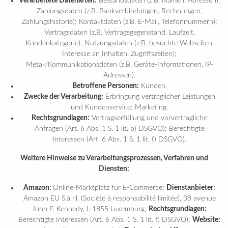
Verarbeitete Datenarten:
Bestandsdaten (z.B. Namen, Adressen);
Zahlungsdaten (z.B. Bankverbindungen, Rechnungen,
Zahlungshistorie); Kontaktdaten (z.B. E-Mail, Telefonnummern);
Vertragsdaten (z.B. Vertragsgegenstand, Laufzeit,
Kundenkategorie); Nutzungsdaten (z.B. besuchte Webseiten,
Interesse an Inhalten, Zugriffszeiten);
Meta-/Kommunikationsdaten (z.B. Geräte-Informationen, IP-
Adressen).
Betroffene Personen:
Kunden.
Zwecke der Verarbeitung:
Erbringung vertraglicher Leistungen
und Kundenservice; Marketing.
Rechtsgrundlagen:
Vertragserfüllung und vorvertragliche
Anfragen (Art. 6 Abs. 1 S. 1 lit. b) DSGVO); Berechtigte
Interessen (Art. 6 Abs. 1 S. 1 lit. f) DSGVO).
Weitere Hinweise zu Verarbeitungsprozessen, Verfahren und
Diensten:
Amazon:
Online-Marktplatz für E-Commerce;
Dienstanbieter:
Amazon EU S.à r.l. (Société à responsabilité limitée), 38 avenue
John F. Kennedy, L-1855 Luxemburg;
Rechtsgrundlagen:
Berechtigte Interessen (Art. 6 Abs. 1 S. 1 lit. f) DSGVO);
Website: