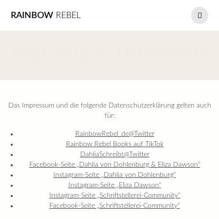
Skip
RAINBOW
REBEL
to
content
Impressum & Datenschutz
Das Impressum und die folgende Datenschutzerklärung gelten auch
für:
RainbowRebel_de@Twitter
Rainbow Rebel Books auf TikTok
DahliaSchreibt@Twitter
Facebook-Seite „Dahlia von Dohlenburg & Eliza Dawson“
Instagram-Seite „Dahlia von Dohlenburg“
Instagram-Seite „Eliza Dawson“
Instagram-Seite „Schriftstellerei-Community“
Facebook-Seite „Schriftstellerei-Community“