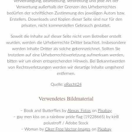
Vervielfältigung, Bearbeitung, Verbreitung und jede Art der
Verwertung außerhalb der Grenzen des Urheberrechtes
bedürfen der schriftlichen Zustimmung des jeweiligen Autors bzw.
Erstellers. Downloads und Kopien dieser Seite sind nur für den
privaten, nicht kommerziellen Gebrauch gestattet.
Soweit die Inhalte auf dieser Seite nicht vom Betreiber erstellt
wurden, werden die Urheberrechte Dritter beachtet. Insbesondere
werden Inhalte Dritter als solche gekennzeichnet. Sollten Sie
trotzdem auf eine Urheberrechtsverletzung aufmerksam werden,
bitten wir um einen entsprechenden Hinweis. Bei Bekanntwerden
von Rechtsverletzungen werden wir derartige Inhalte umgehend
entfernen.
Quelle:
eRecht24
Verwendetes Bildmaterial
– Book and Butterflies by
Alexas_Fotos
on
Pixabay
– gay men kiss on a rainbow pride flag (19228665) by kirill
polustroff / Adobe Stock
– Woman by
Clker-Free-Vector-Images
on
Pixabay